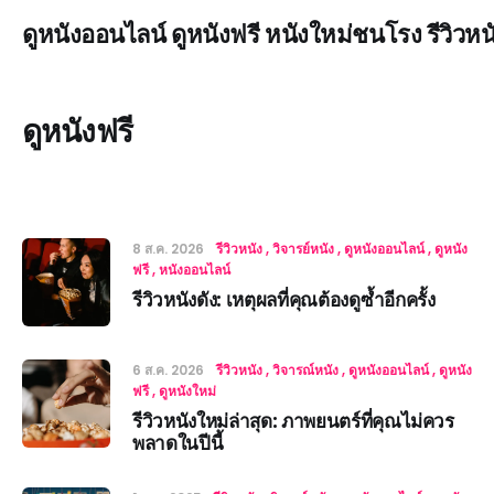
ดูหนังออนไลน์ ดูหนังฟรี หนังใหม่ชนโรง รีวิวหน
ดูหนังฟรี
8 ส.ค. 2026
รีวิวหนัง
วิจารย์หนัง
ดูหนังออนไลน์
ดูหนัง
ฟรี
หนังออนไลน์
รีวิวหนังดัง: เหตุผลที่คุณต้องดูซ้ำอีกครั้ง
6 ส.ค. 2026
รีวิวหนัง
วิจารณ์หนัง
ดูหนังออนไลน์
ดูหนัง
ฟรี
ดูหนังใหม่
รีวิวหนังใหม่ล่าสุด: ภาพยนตร์ที่คุณไม่ควร
พลาดในปีนี้